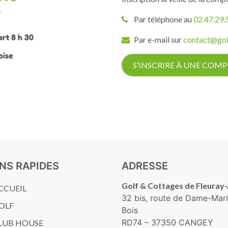
Par téléphone au
02.47.29.
Par e-mail sur
contact@gol
S’INSCRIRE À UNE COM
ENS RAPIDES
ADRESSE
Golf & Cottages de Fleuray
CCUEIL
32 bis, route de Dame-Mari
OLF
Bois
RD74 – 37350 CANGEY
LUB HOUSE