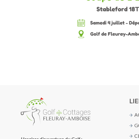
LI
A
G
C
Horaires d’ouverture du Golf :