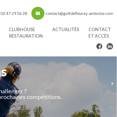
02 47 29 56 28
contact@golfdefleuray-amboise.com
CLUBHOUSE
ACTUALITÉS
CONTACT
RESTAURATION
ET ACCÈS
ns
hallenger ?
prochaines compétitions.