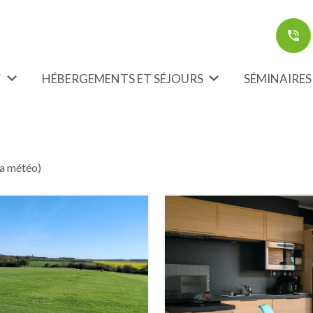
F
HÉBERGEMENTS ET SÉJOURS
SÉMINAIRES
t en parfaite harmonie avec la nature. Ils sont situés en bord
la météo)