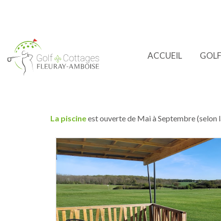
ACCUEIL
GOL
LES COTTAGES
2 CHAMBRES
Cottages en bois, neufs, équipés, fonctionnels e
personnes et disposent de 2 chambres
.
La piscine
est ouverte de Mai à Septembre (selon 