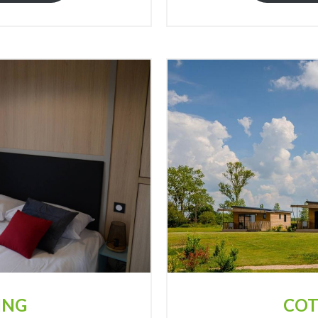
ING
COT