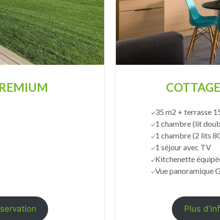
PREMIUM
COTTAGE
35 m2 + terrasse 1
1 chambre (lit doub
1 chambre (2 lits 8
1 séjour avec TV
Kitchenette équipé
Vue panoramique G
éservation
Plus d’in